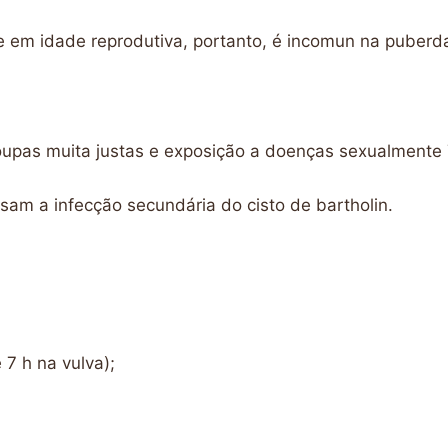
re em idade reprodutiva, portanto, é incomun na puber
oupas muita justas e exposição a doenças sexualmente 
ausam a infecção secundária do cisto de bartholin.
 7 h na vulva);