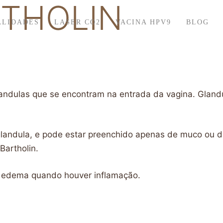
RTHOLIN
ALIDADES
LASER CO2
VACINA HPV9
BLOG
andulas que se encontram na entrada da vagina. Gland
glandula, e pode estar preenchido apenas de muco ou de 
Bartholin.
 e edema quando houver inflamação.