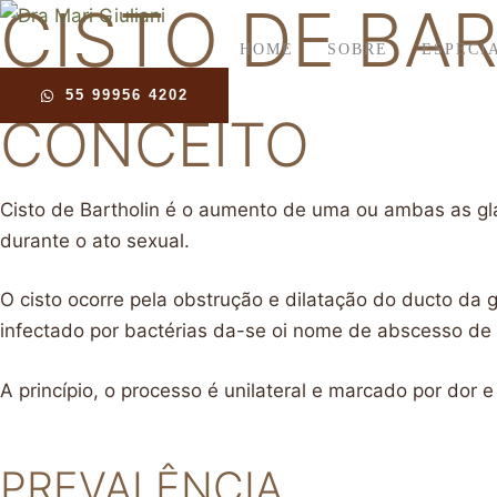
CISTO DE BA
HOME
SOBRE
ESPECI
55 99956 4202
CONCEITO
Cisto de Bartholin é o aumento de uma ou ambas as gl
durante o ato sexual.
O cisto ocorre pela obstrução e dilatação do ducto da 
infectado por bactérias da-se oi nome de abscesso de 
A princípio, o processo é unilateral e marcado por dor
PREVALÊNCIA