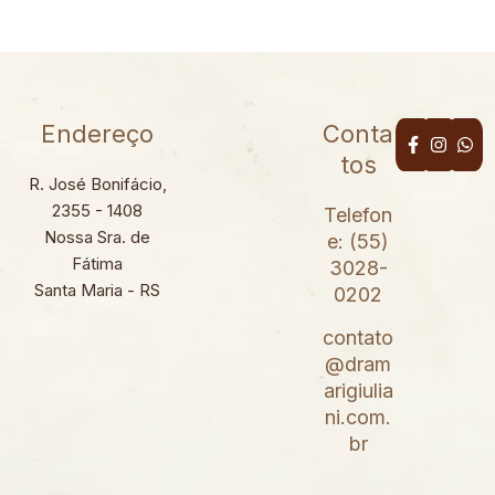
Endereço
Conta
tos
R. José Bonifácio,
2355 - 1408
Telefon
Nossa Sra. de
e: (55)
Fátima
3028-
Santa Maria - RS
0202
contato
@dram
arigiulia
ni.com.
br