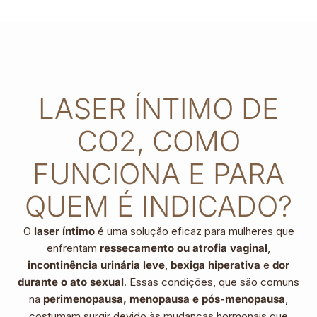
LASER ÍNTIMO DE
CO2, COMO
FUNCIONA E PARA
QUEM É INDICADO?
O
laser íntimo
é uma solução eficaz para mulheres que
enfrentam
ressecamento ou atrofia vaginal
,
incontinência urinária leve
,
bexiga hiperativa
e
dor
durante o ato sexual
. Essas condições, que são comuns
na
perimenopausa, menopausa e pós-menopausa
,
costumam surgir devido às mudanças hormonais que